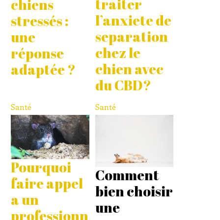
traiter
chiens
l’anxiete de
stressés :
separation
une
chez le
réponse
chien avec
adaptée ?
du CBD?
Santé
Santé
Pourquoi
Comment
faire appel
bien choisir
a un
une
professionn