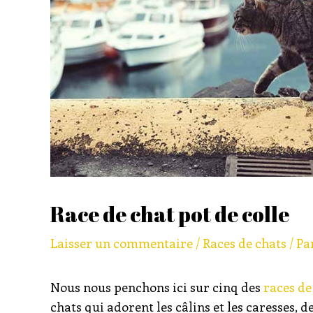
Race de chat pot de colle
Laisser un commentaire
/
Races de chats
/ Pa
Nous nous penchons ici sur cinq des
races de
chats qui adorent les câlins et les caresses, d