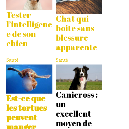
Tester
Chat qui
l’intelligenc
boite sans
e de son
blessure
chien
apparente
Santé
Santé
Canicross :
Est-ce que
un
les tortues
excellent
peuvent
moyen de
manger