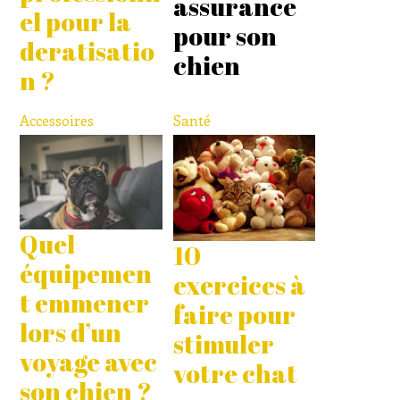
assurance
el pour la
pour son
deratisatio
chien
n ?
Accessoires
Santé
Quel
10
équipemen
exercices à
t emmener
faire pour
lors d’un
stimuler
voyage avec
votre chat
son chien ?