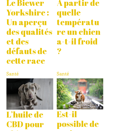
À partir de
Le Biewer
quelle
Yorkshire :
températu
Un aperçu
re un chien
des qualités
a-t-il froid
et des
?
défauts de
cette race
Santé
Santé
Est-il
L’huile de
possible de
CBD pour